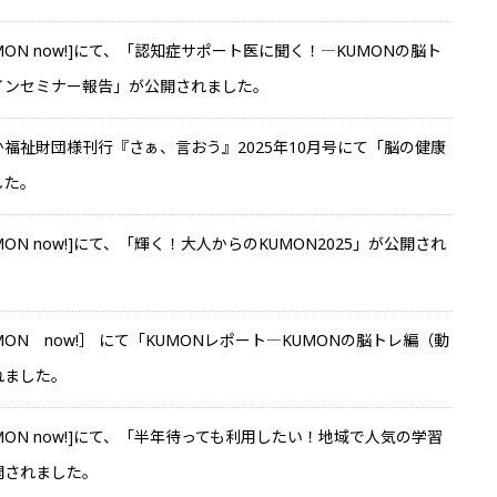
MON now!]にて、「認知症サポート医に聞く！―KUMONの脳ト
インセミナー報告」が公開されました。
福祉財団様刊行『さぁ、言おう』2025年10月号にて「脳の健康
した。
MON now!]にて、「輝く！大人からのKUMON2025」が公開され
MON now!］ にて「KUMONレポート―KUMONの脳トレ編（動
れました。
MON now!]にて、「半年待っても利用したい！地域で人気の学習
開されました。