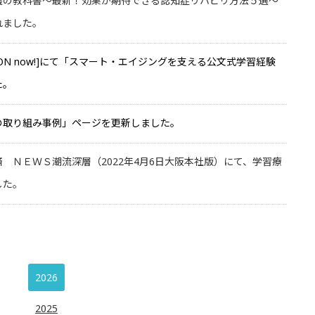
護の教科書～最新！効果が期待できる認知症リハビリ方法５選～
れました。
MON now!]にて「スマート・エイジングを支える公文式学習経験
た。
の取り組み事例」ページを更新しました。
 ＮＥＷＳ潮流深層（2022年4月6日大阪本社版）にて、学習療
した。
2026
2025