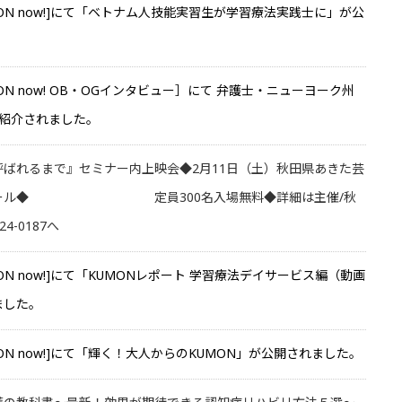
MON now!]にて「ベトナム人技能実習生が学習療法実践士に」が公
MON now! OB・OGインタビュー］にて 弁護士・ニューヨーク州
が紹介されました。
ばれるまで』セミナー内上映会◆2月11日（土）秋田県あきた芸
中ホール◆ 定員300名入場無料◆詳細は主催/秋
4-0187へ
MON now!]にて「KUMONレポート 学習療法デイサービス編（動画
ました。
MON now!]にて「輝く！大人からのKUMON」が公開されました。